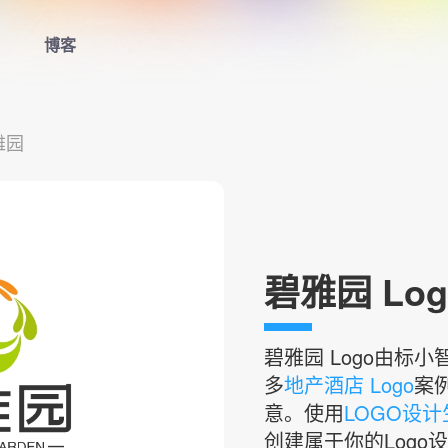
博客
首页
雅园
LOGO生成器
LOGO模板
博客
碧雅园 Log
登录
碧雅园
Logo由标
多
地产酒店 Logo
案
意。使用
LOGO设
创建属于你的Logo