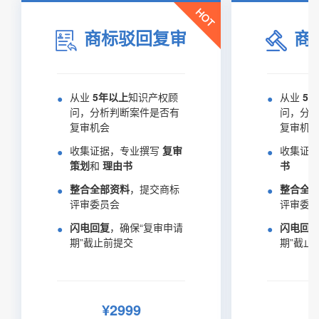
商标驳回复审
商
•
•
从业
5年以上
知识产权顾
从业
5
问，分析判断案件是否有
问，分
复审机会
复审机
•
•
收集证据，专业撰写
复审
收集证
策划
和
理由书
书
•
•
整合全部资料
，提交商标
整合全
评审委员会
评审委
•
•
闪电回复
，确保“复审申请
闪电回
期”截止前提交
期”截止
¥2999