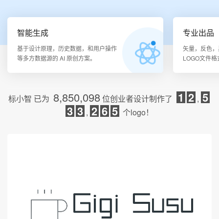
智能生成
专业出品
基于设计原理，历史数据，和用户操作
矢量，反色，
等多方数据源的 AI 原创方案。
LOGO文件
8,850,098
1
2
5
标小智
已为
位创业者设计制作了
,
3
3
2
6
5
,
个logo！