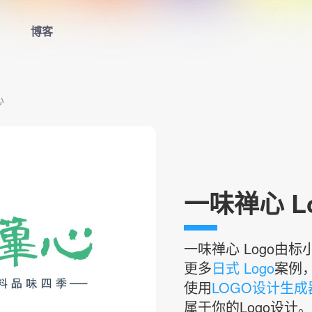
博客
首页
心
LOGO生成器
LOGO模板
博客
一味禅心 L
登录
一味禅心
Logo由
更多
日式 Logo
案例
使用
LOGO设计生成
属于你的Logo设计。