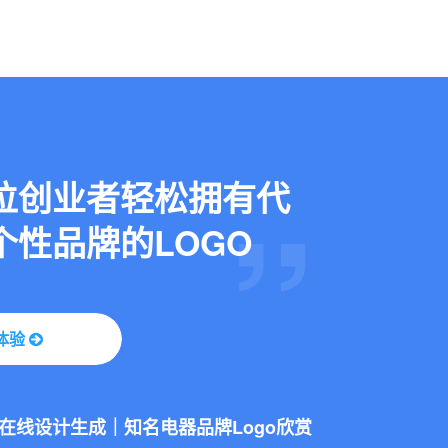
位创业者轻松拥有代
个性品牌的LOGO
库迪咖啡Logo品牌升级，咖啡Logo设计还能这么创意！
态LOGO：让你的品牌“活”起来
体验
o在线设计生成｜知名电器品牌Logo欣赏
库迪咖啡Logo品牌升级，咖啡Logo设计还能这么创意！