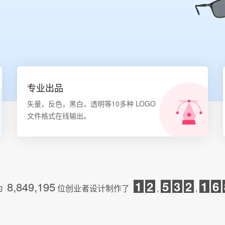
专业出品
矢量，反色，黑白，透明等10多种 LOGO
文件格式在线输出。
1
2
5
3
2
1
6
8,849,195
为
位创业者设计制作了
,
,