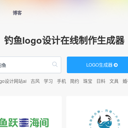
博客
首页
钓鱼logo设计在线制作生成器
LOGO生成器
LOGO模板
LOGO生成器
博客
ogo设计网站ai
古风
学习
手机
简约
珠宝
日料
文具
婚
登录