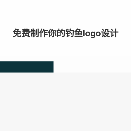
免费制作你的钓鱼logo设计
1. 输入品牌LO
只需输入品牌名称，让我
创意供您挑选。