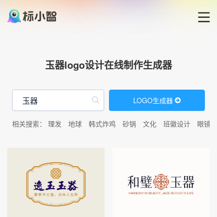
首页
玉器logo设计在线制作生成器
LOGO生成器
LOGO生成器
LOGO模板
相关搜索：
理发
地球
韩式炸鸡
砂锅
文化
班徽设计
眼镜
博客
登录