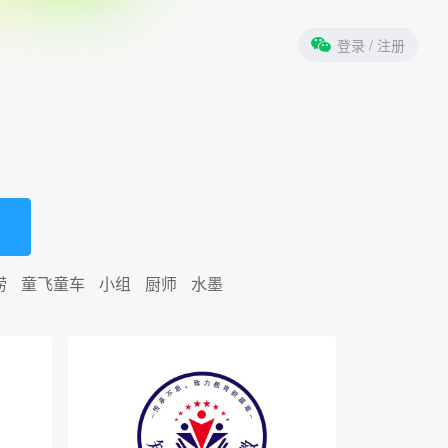
登录
/ 注册
捞
童飞童车
小组
厨师
水墨