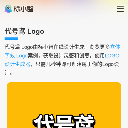
首页
代号鸢 Logo
LOGO生成器
代号鸢
Logo由标小智在线设计生成。浏览更多
立体
字效 Logo
案例，获取设计灵感和创意。使用
LOGO
LOGO模板
设计生成器
，只需几秒钟即可创建属于你的Logo设
计。
博客
登录