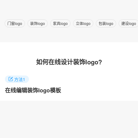
门窗logo
装饰logo
家具logo
立体logo
包装logo
建设logo
如何在线设计装饰logo?
方法1
在线编辑装饰logo模板
找到你喜欢的logo案例，点击进入就能任意修改logo名称，颜色和
图标快速制作自己的logo。