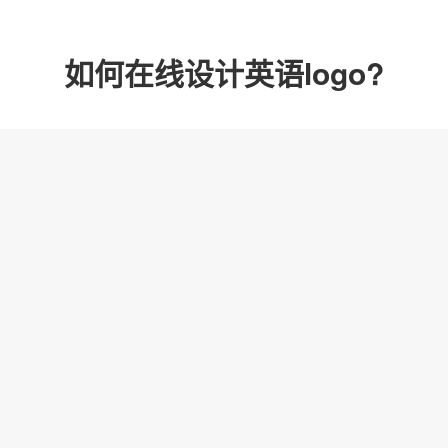
如何在线设计英语logo?
方法1
在线编辑英语log
找到你喜欢的logo案
颜色和图标快速制作自己