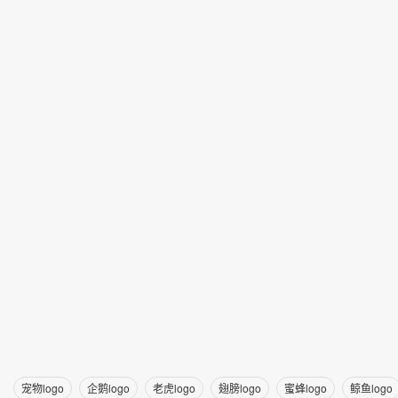
宠物logo
企鹅logo
老虎logo
翅膀logo
蜜蜂logo
鲸鱼logo