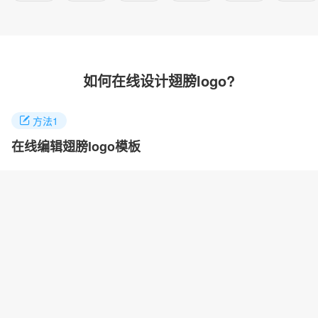
如何在线设计翅膀logo?
方法1
在线编辑翅膀logo模板
找到你喜欢的logo案例，点击进入就能任意修改logo名称，颜色和
图标快速制作自己的logo。