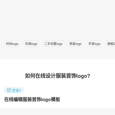
时尚logo
珍珠logo
二手闲置logo
男装logo
手表logo
旗舰店
如何在线设计服装首饰logo?
方法1
在线编辑服装首饰logo模板
找到你喜欢的logo案例，点击进入就能任意修改logo名称，颜色和