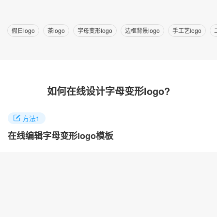
假日logo
茶logo
字母变形logo
边框背景logo
手工艺logo
如何在线设计字母变形logo?
方法1
在线编辑字母变形logo模板
找到你喜欢的logo案例，点击进入就能任意修改logo名称，颜色和
图标快速制作自己的logo。