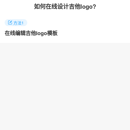
如何在线设计吉他logo?
方法1
在线编辑吉他logo模板
找到你喜欢的logo案例，点击进入就能任意修改logo名称，颜色和
图标快速制作自己的logo。