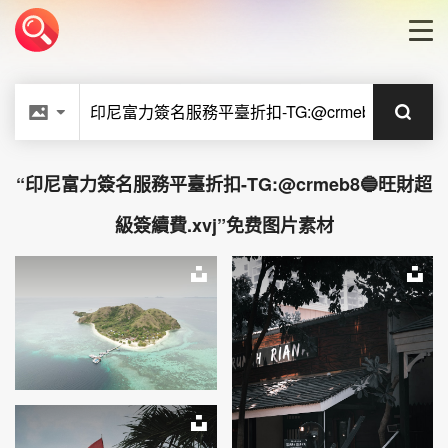
首页
LOGO生成器
“
印尼富力簽名服務平臺折扣-TG:@crmeb8🔵旺財超
LOGO模板
級簽續費.xvj”免费图片素材
博客
unsplash
uns
登录
unsplash