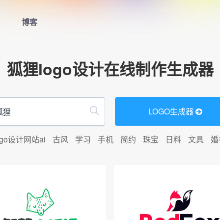
博客
首页
狐狸logo设计在线制作生成器
LOGO生成器
LOGO模板
LOGO生成器
博客
ogo设计网站ai
古风
学习
手机
简约
珠宝
日料
文具
婚
登录