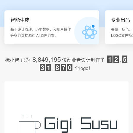
智能生成
专业出品
基于设计原理，历史数据，和用户操作
矢量，反色，
等多方数据源的 AI 原创方案。
LOGO文件
8,849,195
1
2
5
标小智
已为
位创业者设计制作了
,
3
1
8
7
0
,
个logo！