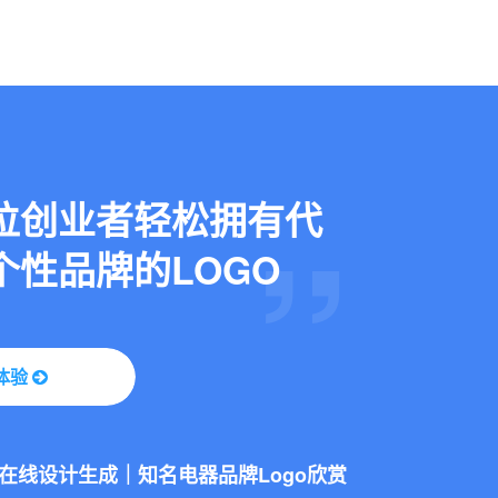
位创业者轻松拥有代
个性品牌的LOGO
库迪咖啡Logo品牌升级，咖啡Logo设计还能这么创意！
态LOGO：让你的品牌“活”起来
体验
o在线设计生成｜知名电器品牌Logo欣赏
库迪咖啡Logo品牌升级，咖啡Logo设计还能这么创意！