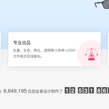
专业出品
矢量，反色，黑白，透明等10多种 LOGO
文件格式在线输出。
1
2
5
3
1
8
6
8,849,195
为
位创业者设计制作了
,
,